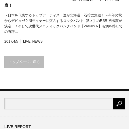
表！
〜日本を代表するトップアーティスト達が北海道・石狩に集結！〜今年の秋
からデビュ−30 周年イヤーに突入するロックバンド【B’z 】のRSR 初出演が
決定！！そして次世代メロディックパンクバンド【WANIMA 】も満を持して
の石狩…
2017/4/5
LIVE
,
NEWS
トップページに戻る
LIVE REPORT