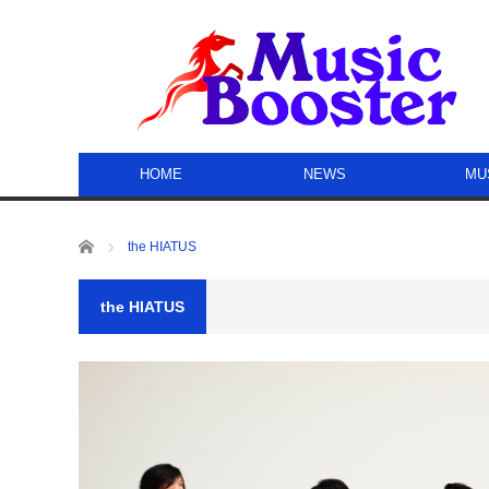
HOME
NEWS
MU
ホーム
the HIATUS
the HIATUS