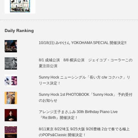
Daily Ranking
10/18(日) みやけん YOKOHAMA SPECIAL 開催決定!!
8/1 成城公演 8/8 横浜公演 ジェイコブ・コーラーこの
夏注目公演
Sunny Hock ニューシングル「長い方 c/w コクハク」リ
リース決定！
Sunny Hock 1st PHOTOBOOK「5unny Hock」 予約受付
のお知らせ
アレンジ王子まさふみ 30th Birthday Piano Live
『Re:Birth』開催決定！
8/11東京 8/22埼玉 9/25大阪 9/26豊橋 2台で奏でる極上
のPOPs&Classic 開催決定！