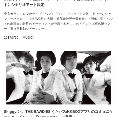
トにシナリオアート決定
東京カランコロンがライブイベント「ワンマ ソフェスin大阪 ～外でーないと
フィーバー☆～」を4月22日に大阪・服部緑地野外音楽堂にて開催。同イベン
トの出演者の最終のアーティストが発表された。このイベントは東名阪ツア
ー「東京再起動ツアー」の一…
2017/3/25
MUSIC
Shiggy Jr.、THE BAWDIES うたパス/KKBOXアプリのコミュニケ
ーションイベント 『Listen with』に登場！