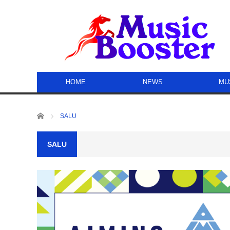
HOME
NEWS
MU
ホーム
SALU
SALU