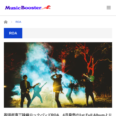
ホーム
ROA
ROA
和洋折衷三味線ロックバンドROA、4月発売の1st Full Albumより