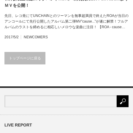
ＭＶを公開！
先日、レコ発にてUNCHAINとのツーマンを無事超満員で終えたROAが当日の
アンコールにて先行公開したアルバム第二弾MV”cause...”が遂に解禁！フルア
ルバムのラストを締めるに相応しいメロウな楽曲に注目！ 【ROA - cause…
2017/5/2
NEWCOMERS
トップページに戻る
LIVE REPORT