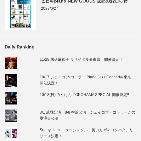
ヒビキpiano NEW GOODS 販売のお知らせ
2023/6/27
Daily Ranking
11/28 末延麻裕子 リサイタル＠東京 開催決定！
10/17 ジェイコブ•コーラー Piano Jazz Concert＠東京
開催決定！
10/18(日) みやけん YOKOHAMA SPECIAL 開催決定!!
8/1 成城公演 8/8 横浜公演 ジェイコブ・コーラーこの
夏注目公演
Sunny Hock ニューシングル「長い方 c/w コクハク」リ
リース決定！