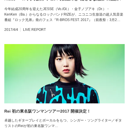
今年結成20周年を迎えたJESSE（Vo./Gt.）・金子ノブアキ（Dr.）・
KenKen（Ba.）からなるロックバンドRIZEが、ニコニコ生放送の超人気音楽
番組『ロック兄弟』発のフェス『R-BROS FEST. 2017』（前夜祭：3月2…
2017/4/4
LIVE REPORT
Rei 初の東名阪ワンマンツアー2017 開催決定！
卓越したギタープレイとボーカルをもつ、シンガー・ソングライター／ギタ
リストのReiが初の東名阪ワンマ…