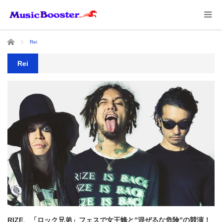
ホーム
Rei
Rei
RIZE、「ロック兄弟」フェスで女王蜂と”混ぜるな危険”の競演！