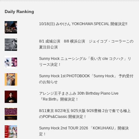
Daily Ranking
10/18(日) みやけん YOKOHAMA SPECIAL 開催決定!!
8/1 成城公演 8/8 横浜公演 ジェイコブ・コーラーこの
夏注目公演
Sunny Hock ニューシングル「長い方 c/w コクハク」リ
リース決定！
Sunny Hock 1st PHOTOBOOK「5unny Hock」 予約受付
のお知らせ
アレンジ王子まさふみ 30th Birthday Piano Live
『Re:Birth』開催決定！
8/11東京 8/22埼玉 9/25大阪 9/26豊橋 2台で奏でる極上
のPOPs&Classic 開催決定！
Sunny Hock 2nd TOUR 2026 「KOKUHAKU」開催決
定！