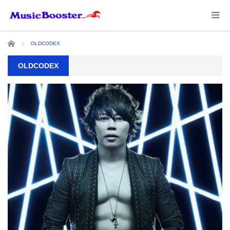
ホーム
OLDCODEX
OLDCODEX