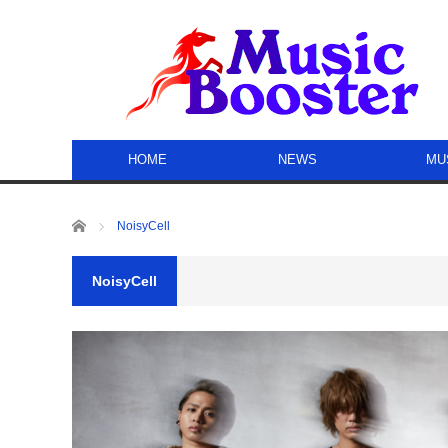
HOME
NEWS
MU
ホーム
NoisyCell
NoisyCell