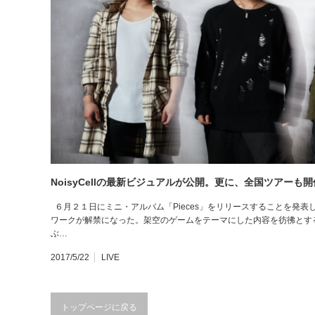
NoisyCellの最新ビジュアルが公開。更に、全国ツアーも
６月２１日にミニ・アルバム「Pieces」をリリースすることを発表した
ワークが解禁になった。架空のゲームをテーマにした内容を彷彿とす
ぶ…
2017/5/22
LIVE
トップページに戻る