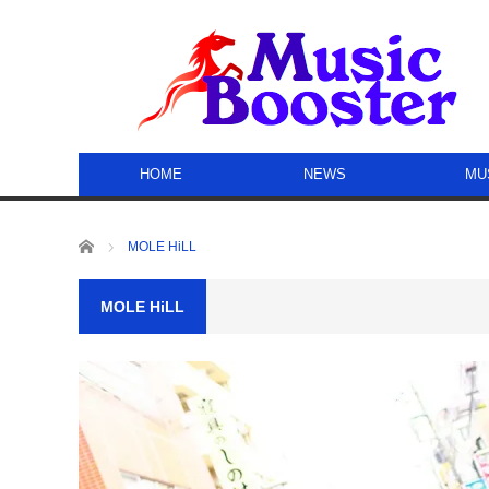
HOME
NEWS
MU
ホーム
MOLE HiLL
MOLE HiLL