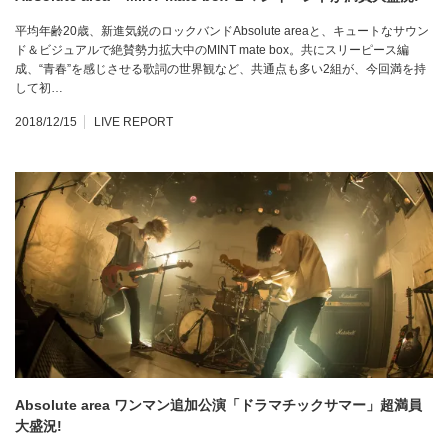
平均年齢20歳、新進気鋭のロックバンドAbsolute areaと、キュートなサウン
ド＆ビジュアルで絶賛勢力拡大中のMINT mate box。共にスリーピース編
成、“青春”を感じさせる歌詞の世界観など、共通点も多い2組が、今回満を持
して初…
2018/12/15
LIVE REPORT
Absolute area ワンマン追加公演「ドラマチックサマー」超満員
大盛況!