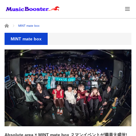
ホーム
MINT mate box
MINT mate box
Absolute area × MINT mate box ２マンイベントが満員大盛況!