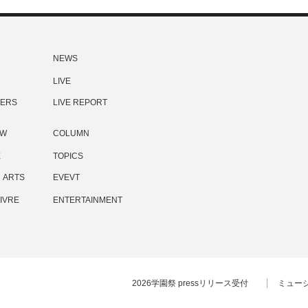
NEWS
LIVE
ERS
LIVE REPORT
EW
COLUMN
E
TOPICS
ARTS
EVEVT
IVRE
ENTERTAINMENT
2026学園祭 pressリリース受付
ミュー