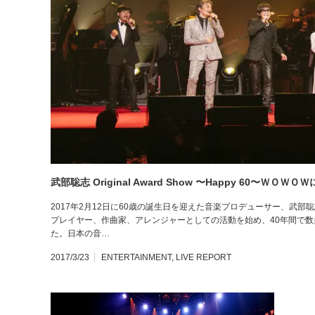
武部聡志 Original Award Show 〜Happy 60〜ＷＯＷＯＷ
2017年2月12日に60歳の誕生日を迎えた音楽プロデューサー、武
プレイヤー、作曲家、アレンジャーとしての活動を始め、40年間で
た。日本の音…
2017/3/23
ENTERTAINMENT
,
LIVE REPORT