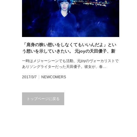
「肩身の狭い想いをしなくてもいいんだよ」とい
う想いを示していきたい。 元joyの天田優子、新
プロジェクトimmortal noctilucaとして1stアルバ
一時はメジャーシーンでも活動、元joyのヴォーカリストで
ム『Gleam』を発売。
ありソングライターだった天田優子。彼女が、春…
2017/3/7
NEWCOMERS
トップページに戻る