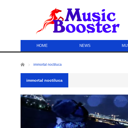
HOME
NEWS
MU
ホーム
immortal noctiluca
immortal noctiluca