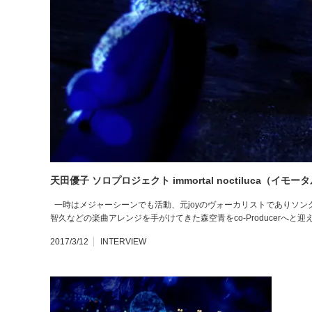
天田優子 ソロプロジェクト immortal noctiluca（イ
一時はメジャーシーンでも活動、元joyのヴォーカリストでありソン
智久などの楽曲アレンジを手がけてきた森空青をco-Producerへと迎
2017/3/12
INTERVIEW