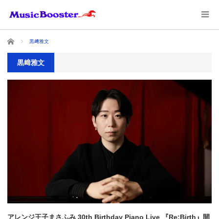
ホーム
黒﨑雅文
黒﨑雅文
アレンジ王子まさふみ 30th Birthday Piano Live 『Re:Birth』開