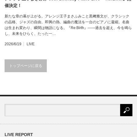
催決定！
新たな章の幕が上がる。アレンジ王子まさふみこと黒﨑雅文が、クラシック
の品格、ジャズの自由、即興の熱、編曲の魔法を一台のピアノに凝縮。名曲
は生まれ変わり、瞬間は物語になる。『Re:Birth』――過去を超え、今を鳴ら
し、未来をひらく、たった一…
2026/6/19
LIVE
トップページに戻る
LIVE REPORT