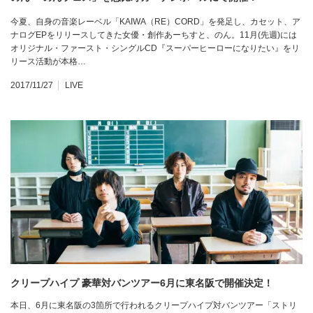
今夏、自身の音楽レーベル「KAIWA（RE）CORD」を発足し、カセット、ア
ナログEPをリリースしてきた女優・創作あーちすと、のん。11月(先週)には
オリジナル・ファースト・シングルCD『スーパーヒーローになりたい』をリ
リース活動が本格…
2017/11/27
LIVE
クリープハイプ 豪華対バンツアー6月に東名阪で開催決定！
本日、6月に東名阪の3箇所で行われるクリープハイプ対バンツアー「ストリ