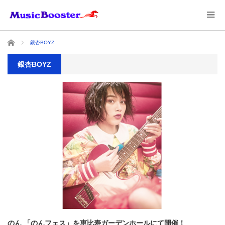
ホーム
銀杏BOYZ
銀杏BOYZ
のん 「のんフェス」を恵比寿ガーデンホールにて開催！