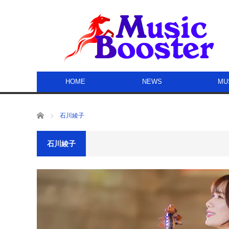
HOME
NEWS
MU
ホーム
石川綾子
石川綾子