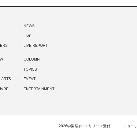
NEWS
LIVE
ERS
LIVE REPORT
EW
COLUMN
E
TOPICS
ARTS
EVEVT
IVRE
ENTERTAINMENT
2026学園祭 pressリリース受付
ミュー