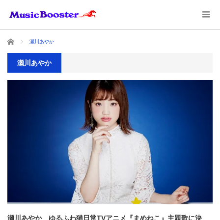
ホーム
瀬川あやか
瀬川あやか
瀬川あやか ゆるふわ猫日常TVアニメ『まめねこ』主題歌に決