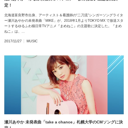
定！
北海道富良野市出身、アーティスト＆看護師の“二刀流”シンガーソングライタ
ー瀬川あやかの未発表曲「MIKE」が、2018年1月よりTOKYO MX で放送スタ
ートするゆるふわ猫日常TVアニメ『まめねこ』の主題歌に決定した。『まめ
ねこ』は、…
2017/11/27
MUSIC
瀬川あやか 未発表曲「take a chance」札幌大学のCMソングに決
定！