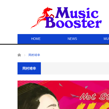
HOME
NEWS
MU
ホーム
岡村靖幸
岡村靖幸