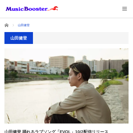
ホーム
山田健登
山田健登
山田健登 踊れるラブソング「EVOL」10/2配信リリース