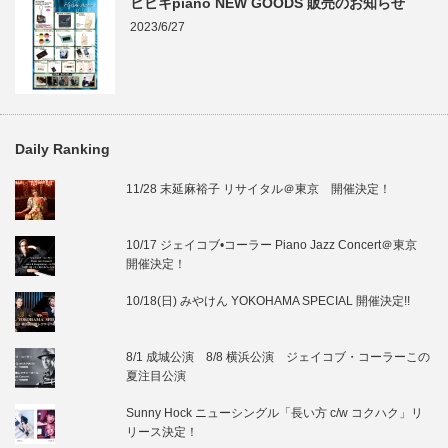
ヒビキpiano NEW GOODS 販売のお知らせ
2023/6/27
Daily Ranking
11/28 末延麻裕子 リサイタル＠東京 開催決定！
10/17 ジェイコブ•コーラー Piano Jazz Concert＠東京
開催決定！
10/18(日) みやけん YOKOHAMA SPECIAL 開催決定!!
8/1 成城公演 8/8 横浜公演 ジェイコブ・コーラーこの
夏注目公演
Sunny Hock ニューシングル「長い方 c/w コクハク」リ
リース決定！