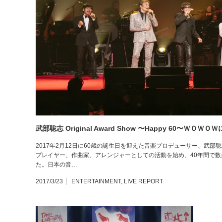
武部聡志 Original Award Show 〜Happy 60〜ＷＯＷＯＷ
2017年2月12日に60歳の誕生日を迎えた音楽プロデューサー、武
プレイヤー、作曲家、アレンジャーとしての活動を始め、40年間で
た。日本の音…
2017/3/23
ENTERTAINMENT
,
LIVE REPORT