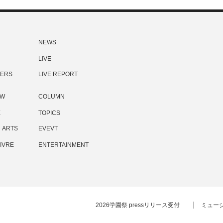
NEWS
LIVE
ERS
LIVE REPORT
EW
COLUMN
E
TOPICS
ARTS
EVEVT
IVRE
ENTERTAINMENT
2026学園祭 pressリリース受付
ミュー