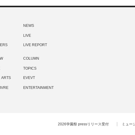
NEWS
LIVE
ERS
LIVE REPORT
EW
COLUMN
E
TOPICS
ARTS
EVEVT
IVRE
ENTERTAINMENT
2026学園祭 pressリリース受付
ミュー