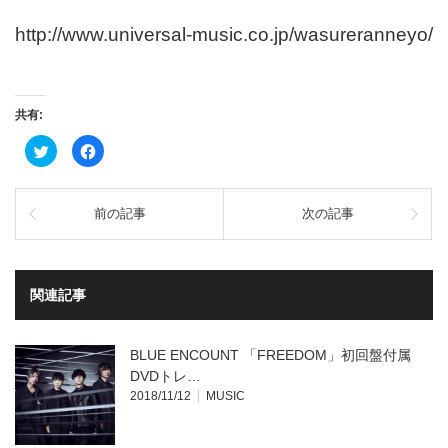
http://www.universal-music.co.jp/wasureranneyo/
共有:
ク
Facebook
リ
で
ッ
共
ク
有
し
す
て
る
前の記事
次の記事
Twitter
に
で
は
共
ク
有
リ
(新
ッ
し
ク
い
し
関連記事
ウ
て
ィ
く
ン
だ
ド
さ
ウ
い
BLUE ENCOUNT 「FREEDOM」初回盤付属
で
(新
開
し
DVDトレ…
き
い
2018/11/12
MUSIC
ま
ウ
す)
ィ
ン
ド
ウ