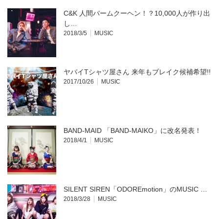
で
開
C&K 人間バームクーヘン！？10,000人が作り出
き
ま
し…
す)
2018/3/5
MUSIC
ヤバイTシャツ屋さん 来年もブレイク候補希望!!
2017/10/26
MUSIC
BAND-MAID 「BAND-MAIKO」に改名発表！
2018/4/1
MUSIC
SILENT SIREN「ODOREmotion」のMUSIC …
2018/3/28
MUSIC