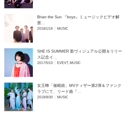
Brian the Sun 『boys』ミュージックビデオ解
禁…
2018/1/16
MUSIC
SHE IS SUMMER 新ヴィジュアル公開＆リリー
ス記念イ…
2017/5/10
EVEVT
,
MUSIC
女王蜂「催眠術」MVティザー第2弾＆ファンク
ラブにて、リード曲『…
2018/9/30
MUSIC