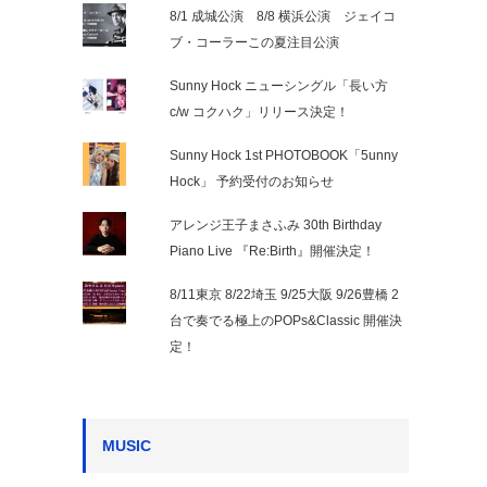
8/1 成城公演 8/8 横浜公演 ジェイコ
ブ・コーラーこの夏注目公演
Sunny Hock ニューシングル「長い方
c/w コクハク」リリース決定！
Sunny Hock 1st PHOTOBOOK「5unny
Hock」 予約受付のお知らせ
アレンジ王子まさふみ 30th Birthday
Piano Live 『Re:Birth』開催決定！
8/11東京 8/22埼玉 9/25大阪 9/26豊橋 2
台で奏でる極上のPOPs&Classic 開催決
定！
MUSIC