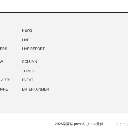
NEWS
LIVE
ERS
LIVE REPORT
EW
COLUMN
E
TOPICS
ARTS
EVEVT
IVRE
ENTERTAINMENT
2026学園祭 pressリリース受付
ミュー