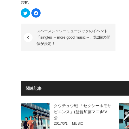
共有:
ク
Facebook
リ
で
ッ
共
ク
有
し
す
て
る
スペースシャワーミュージックのイベント
Twitter
に
で
は
「singles ～more good music～」第2回の開
共
ク
有
リ
催が決定！
(新
ッ
し
ク
い
し
ウ
て
ィ
く
ン
だ
ド
さ
ウ
い
で
(新
開
し
き
い
ま
ウ
す)
ィ
関連記事
ン
ド
ウ
で
開
クウチュウ戦 「セクシーホモサ
き
ピエンス」(監督加藤マニ)MV
ま
す)
公…
2017/6/1
MUSIC