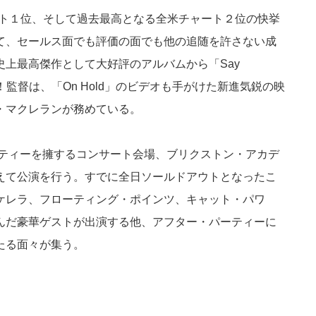
チャート１位、そして過去最高となる全米チャート２位の快挙
て、セールス面でも評価の面でも他の追随を許さない成
上最高傑作として大好評のアルバムから「Say
を公開！監督は、「On Hold」のビデオも手がけた新進気鋭の映
・マクレランが務めている。
シティーを擁するコンサート会場、ブリクストン・アカデ
えて公演を行う。すでに全日ソールドアウトとなったこ
ケレラ、フローティング・ポインツ、キャット・パワ
んだ豪華ゲストが出演する他、アフター・パーティーに
たる面々が集う。