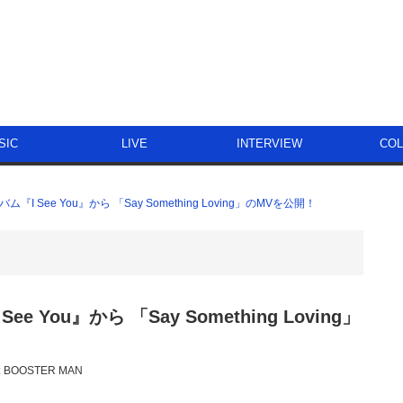
SIC
LIVE
INTERVIEW
CO
 See You』から 「Say Something Loving」のMVを公開！
ou』から 「Say Something Loving」
:
BOOSTER MAN