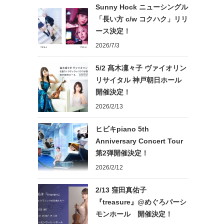
Sunny Hock ニューシングル
「長い方 c/w コクハク」リリ
ース決定！
2026/7/3
5/2 髙木凜々子 ヴァイオリン
リサイタル 神戸朝日ホール
開催決定！
2026/2/13
ヒビキpiano 5th
Anniversary Concert Tour
第2弾開催決定！
2026/2/12
2/13 窪田真佑子
『treasure』@めぐろパーシ
モンホール 開催決定！