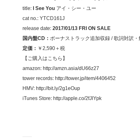
title:
I See You
アイ・シー・ユー
cat no.: YTCD161J
release date:
2017/01/13 FRI ON SALE
国内盤CD：
ボーナストラック追加収録 / 歌詞対訳
定価：
￥2,590＋税
【ご購入はこちら】
amazon:
http://amzn.asia/dU66z27
tower records:
http://tower.jp/item/4406452
HMV:
http://bit.ly/2g1eOup
iTunes Store:
http://apple.co/2fJIYpk