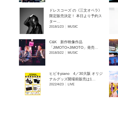
ドレスコーズ の《三文オペラ》
限定販売決定！ 本日より予約ス
ター…
2018/1/23
MUSIC
C&K 新作映像作品
「JIMOTO×JIMOTO」発売…
2018/3/22
MUSIC
ヒビキpiano 4／30大阪 オリジ
ナルグッズ開場前販売は1…
2022/4/23
LIVE