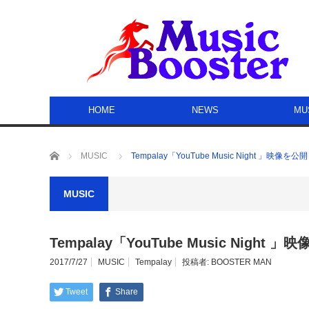
HOME
NEWS
MU
ホーム
MUSIC
Tempalay「YouTube Music Night 」映像を公
MUSIC
Tempalay「YouTube Music Night 
2017/7/27
MUSIC
Tempalay
投稿者:
BOOSTER MAN
Tweet
Share