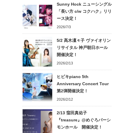
Sunny Hock ニューシングル
「長い方 c/w コクハク」リリ
ース決定！
2026/7/3
5/2 髙木凜々子 ヴァイオリン
リサイタル 神戸朝日ホール
開催決定！
2026/2/13
ヒビキpiano 5th
Anniversary Concert Tour
第2弾開催決定！
2026/2/12
2/13 窪田真佑子
『treasure』@めぐろパーシ
モンホール 開催決定！