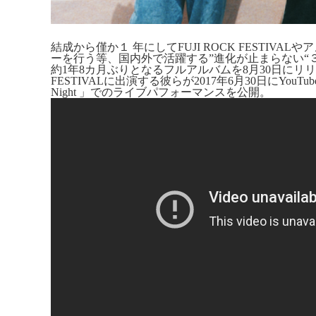
結成から僅か１ 年にしてFUJI ROCK FESTIV
ーを行う等、国内外で活躍する”進化が止まらない“３ピ
約1年8カ月ぶりとなるフルアルバムを8月30日にリリー
FESTIVALに出演する彼らが2017年6月30日にYouTube
Night 」でのライブパフォーマンスを公開。