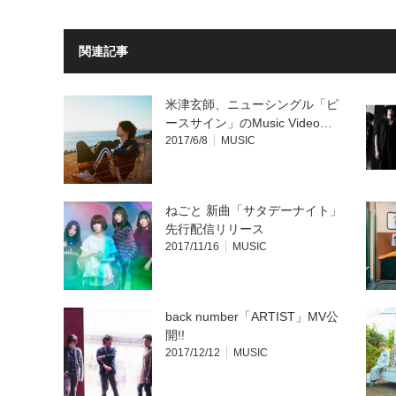
い
し
ウ
て
ィ
く
ン
だ
ド
さ
関連記事
ウ
い
で
(新
開
し
き
い
ま
ウ
米津玄師、ニューシングル「ピ
す)
ィ
ン
ースサイン」のMusic Video…
ド
ウ
2017/6/8
MUSIC
で
開
き
ま
す)
ねごと 新曲「サタデーナイト」
先行配信リリース
2017/11/16
MUSIC
back number「ARTIST」MV公
開!!
2017/12/12
MUSIC