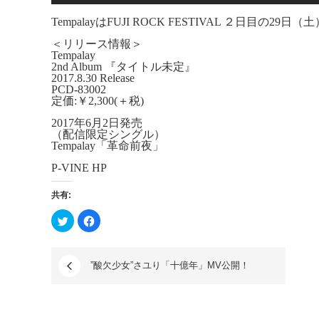
TempalayはFUJI ROCK FESTIVAL ２日目の2
＜リリース情報＞
Tempalay
2nd Album 『タイトル未定』
2017.8.30 Release
PCD-83002
定価:￥2,300(＋税)
2017年6月2日発売
（配信限定シングル）
Tempalay「革命前夜」
P-VINE HP
共有:
ク
Facebook
リ
で
ッ
共
ク
有
し
す
て
る
”酸欠少女”さユり「十億年」MV公開！
Twitter
に
で
は
共
ク
有
リ
(新
ッ
し
ク