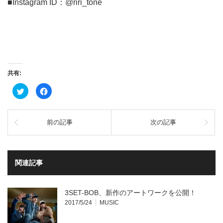
■Instagram ID：@riri_tone
共有:
ク
Facebook
リ
で
ッ
共
ク
有
し
す
て
る
前の記事
次の記事
Twitter
に
で
は
共
ク
有
リ
(新
ッ
し
ク
い
し
関連記事
ウ
て
ィ
く
ン
だ
ド
さ
ウ
い
3SET-BOB、新作のアートワークを公開！
で
(新
開
し
2017/5/24
MUSIC
き
い
ま
ウ
す)
ィ