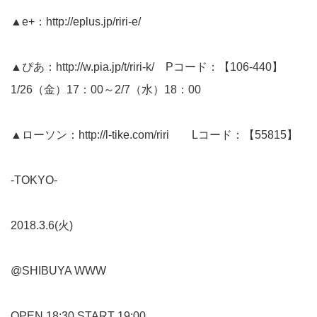
▲e+：
http://eplus.jp/riri-e/
▲ぴあ：
http://w.pia.jp/t/riri-k/
Pコード：【106-440】
1/26（金）17：00～2/7（水）18：00
▲ローソン：
http://l-tike.com/riri
Lコード：【55815】
-TOKYO-
2018.3.6(火)
@SHIBUYA WWW
OPEN 18:30 START 19:00