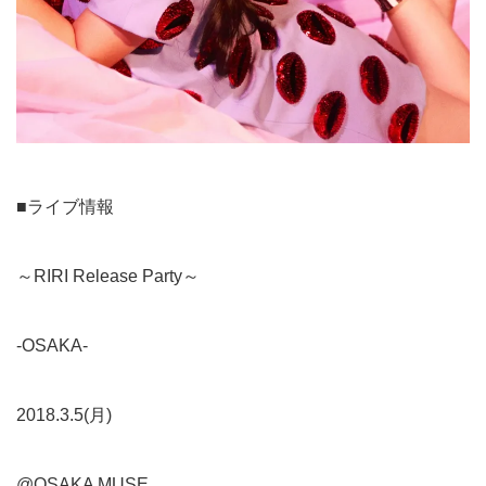
■ライブ情報
～RIRI Release Party～
-OSAKA-
2018.3.5(月)
@OSAKA MUSE