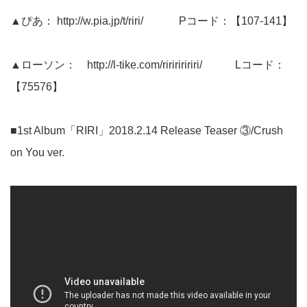
▲ぴあ：
http://w.pia.jp/t/riri/
Pコード：【107-141】
▲ローソン：
http://l-tike.com/riririririri/
Lコード：
【75576】
■1st Album「RIRI」2018.2.14 Release Teaser ③/Crush
on You ver.