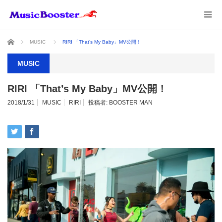
ホーム
MUSIC
RIRI 「That’s My Baby」MV公開！
MUSIC
RIRI 「That’s My Baby」MV公開！
2018/1/31
MUSIC
RIRI
投稿者:
BOOSTER MAN