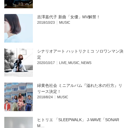
ン
ド
ウ
で
開
吉澤嘉代子 新曲「女優」MV解禁！
き
ま
2018/10/23
MUSIC
す)
シナリオアート ハットリクミコ ソロワンマン決
定
2020/10/17
LIVE
,
MUSIC
,
NEWS
緑黄色社会 ミニアルバム『溢れた水の行方』リ
リース決定！
2018/8/24
MUSIC
ヒトリエ 「SLEEPWALK」 J-WAVE「SONAR
M…