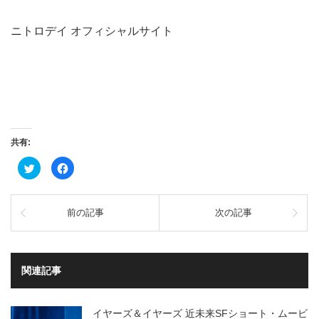
ニトロデイ オフィシャルサイト
共有:
ク
Facebook
リ
で
ッ
共
ク
有
し
す
て
る
前の記事
次の記事
Twitter
に
で
は
共
ク
有
リ
(新
ッ
し
ク
い
し
関連記事
ウ
て
ィ
く
ン
だ
ド
さ
ウ
い
イヤーズ＆イヤーズ 近未来SFショート・ムービ