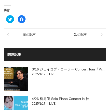
共有:
ク
Facebook
リ
で
ッ
共
ク
有
し
す
て
る
前の記事
次の記事
Twitter
に
で
は
共
ク
有
リ
(新
ッ
し
ク
い
し
関連記事
ウ
て
ィ
く
ン
だ
ド
さ
ウ
い
3/16 ジェイコブ・コーラー Concert Tour『Pr…
で
(新
開
し
2025/1/17
LIVE
き
い
ま
ウ
す)
ィ
ン
ド
ウ
で
開
4/26 松尾優 Solo Piano Concert in 神…
き
ま
2025/1/17
LIVE
す)