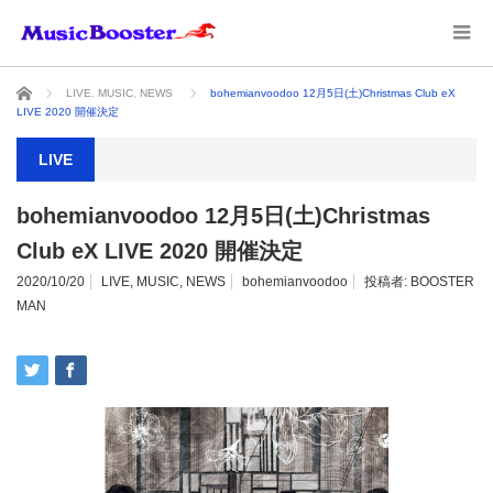
ホーム
LIVE
,
MUSIC
,
NEWS
bohemianvoodoo 12月5日(土)Christmas Club eX
LIVE 2020 開催決定
LIVE
bohemianvoodoo 12月5日(土)Christmas
Club eX LIVE 2020 開催決定
2020/10/20
LIVE
,
MUSIC
,
NEWS
bohemianvoodoo
投稿者:
BOOSTER
MAN