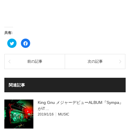
共有:
ク
Facebook
リ
で
ッ
共
ク
有
し
す
て
る
前の記事
次の記事
Twitter
に
で
は
共
ク
有
リ
(新
ッ
し
ク
い
し
関連記事
ウ
て
ィ
く
ン
だ
ド
さ
ウ
い
King Gnu メジャーデビューALBUM『Sympa』
で
(新
開
し
がiT…
き
い
2019/1/16
MUSIC
ま
ウ
す)
ィ
ン
ド
ウ