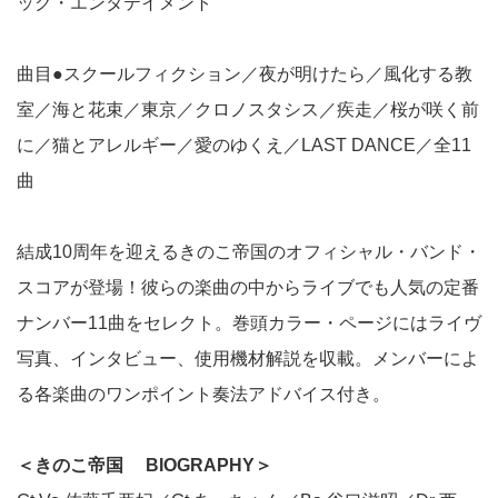
ック・エンタテイメント
曲目●スクールフィクション／夜が明けたら／風化する教
室／海と花束／東京／クロノスタシス／疾走／桜が咲く前
に／猫とアレルギー／愛のゆくえ／LAST DANCE／全11
曲
結成10周年を迎えるきのこ帝国のオフィシャル・バンド・
スコアが登場！彼らの楽曲の中からライブでも人気の定番
ナンバー11曲をセレクト。巻頭カラー・ページにはライヴ
写真、インタビュー、使用機材解説を収載。メンバーによ
る各楽曲のワンポイント奏法アドバイス付き。
＜きのこ帝国 BIOGRAPHY＞