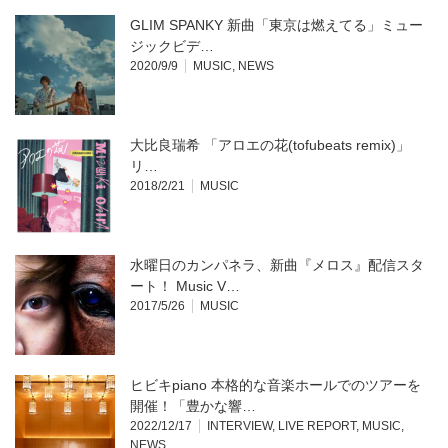
で
開
GLIM SPANKY 新曲「東京は燃えてる」ミュー
き
ま
ジックビデ…
す)
2020/9/9
MUSIC
,
NEWS
大比良瑞希 「アロエの花(tofubeats remix)」
リ…
2018/2/21
MUSIC
水曜日のカンパネラ、新曲『メロス』配信スタ
ート！ Music V…
2017/5/26
MUSIC
ヒビキpiano 本格的な音楽ホールでのツアーを
開催！「豊かな響…
2022/12/17
INTERVIEW
,
LIVE REPORT
,
MUSIC
,
NEWS