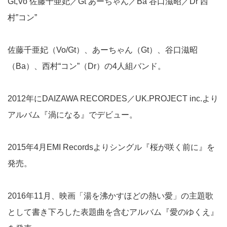
Gt,Vo 佐藤千亜妃／Gt あーちゃん／Ba 谷口滋昭／Dr 西
村”コン”
佐藤千亜妃（Vo/Gt）、あーちゃん（Gt）、谷口滋昭
（Ba）、西村“コン”（Dr）の4人組バンド。
2012年にDAIZAWA RECORDES／UK.PROJECT inc.より
アルバム『渦になる』でデビュー。
2015年4月EMI Recordsよりシングル『桜が咲く前に』を
発売。
2016年11月、映画「湯を沸かすほどの熱い愛」の主題歌
として書き下ろした表題曲を含むアルバム『愛のゆくえ』