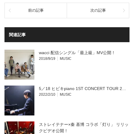
ク
有
し
す
て
る
前の記事
次の記事
Twitter
に
で
は
共
ク
有
リ
(新
ッ
し
ク
い
し
関連記事
ウ
て
ィ
く
ン
だ
ド
さ
ウ
い
wacci 配信シングル「最上級」MV公開！
で
(新
開
し
2018/9/19
MUSIC
き
い
ま
ウ
す)
ィ
ン
ド
ウ
で
開
5／18 ヒビキpiano 1ST CONCERT TOUR 2…
き
ま
2022/2/10
MUSIC
す)
ストレイテナー×秦 基博 コラボ「灯り」 リリッ
クビデオ公開！