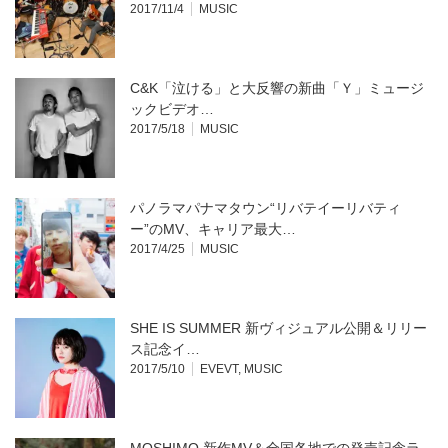
2017/11/4
MUSIC
C&K「泣ける」と大反響の新曲「Ｙ」ミュージ
ックビデオ…
2017/5/18
MUSIC
パノラマパナマタウン“リバテイーリバティ
ー”のMV、キャリア最大…
2017/4/25
MUSIC
SHE IS SUMMER 新ヴィジュアル公開＆リリー
ス記念イ…
2017/5/10
EVEVT
,
MUSIC