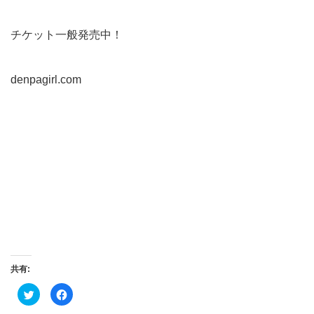
チケット一般発売中！
denpagirl.com
共有:
ク
Facebook
リ
で
ッ
共