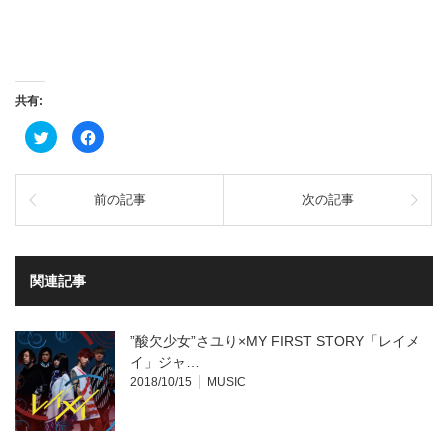
共有:
ク
Facebook
リ
で
ッ
共
ク
有
し
す
て
る
前の記事
次の記事
Twitter
に
で
は
共
ク
有
リ
(新
ッ
し
ク
い
し
関連記事
ウ
て
ィ
く
ン
だ
ド
さ
ウ
い
”酸欠少女”さユり×MY FIRST STORY「レイメ
で
(新
開
し
イ」ジャ…
き
い
2018/10/15
MUSIC
ま
ウ
す)
ィ
ン
ド
ウ
で