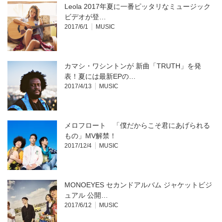
開
Leola 2017年夏に一番ピッタリなミュージック
き
ま
ビデオが登…
す)
2017/6/1
MUSIC
カマシ・ワシントンが 新曲「TRUTH」を発
表！夏には最新EPの…
2017/4/13
MUSIC
メロフロート 「僕だからこそ君にあげられる
もの」MV解禁！
2017/12/4
MUSIC
MONOEYES セカンドアルバム ジャケットビジ
ュアル 公開…
2017/6/12
MUSIC