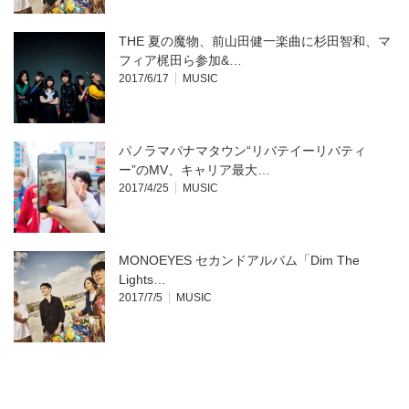
THE 夏の魔物、前山田健一楽曲に杉田智和、マ
フィア梶田ら参加&…
2017/6/17
MUSIC
パノラマパナマタウン“リバテイーリバティ
ー”のMV、キャリア最大…
2017/4/25
MUSIC
MONOEYES セカンドアルバム「Dim The
Lights…
2017/7/5
MUSIC