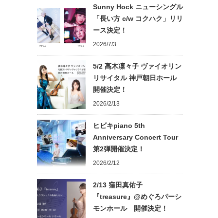
Sunny Hock ニューシングル
「長い方 c/w コクハク」リリ
ース決定！
2026/7/3
5/2 髙木凜々子 ヴァイオリン
リサイタル 神戸朝日ホール
開催決定！
2026/2/13
ヒビキpiano 5th
Anniversary Concert Tour
第2弾開催決定！
2026/2/12
2/13 窪田真佑子
『treasure』@めぐろパーシ
モンホール 開催決定！