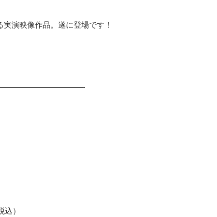
る実演映像作品。遂に登場です！
——————————————-
（税込）