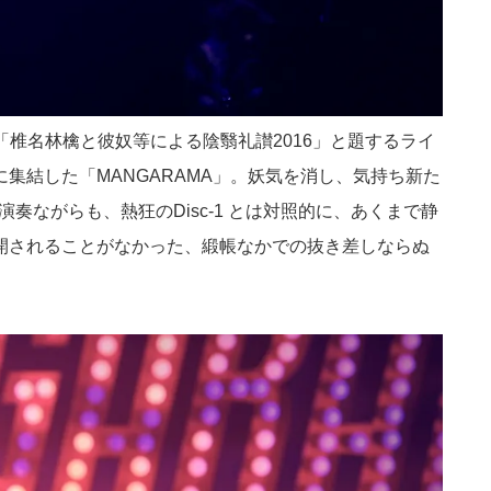
2」には「椎名林檎と彼奴等による陰翳礼讃2016」と題するライ
集結した「MANGARAMA」。妖気を消し、気持ち新た
奏ながらも、熱狂のDisc-1 とは対照的に、あくまで静
開されることがなかった、緞帳なかでの抜き差しならぬ