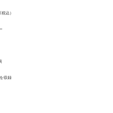
40（税込）
ー
演
）を収録