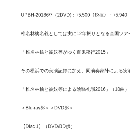
UPBH-20186/7（2DVD)：ｴ5,500（税抜）・ｴ5,9
椎名林檎名義としては実に12年振りとなる全国ツア
「椎名林檎と彼奴等がゆく百鬼夜行2015」
その横浜での実演記録に加え、同演奏家陣による実
「椎名林檎と彼奴等による陰翳礼讃2016」（10曲
＜Blu-ray盤＞＜DVD盤＞
【Disc 1】（DVD/BD供）