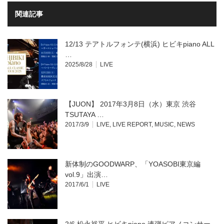
(新
ッ
し
ク
い
し
関連記事
ウ
て
ィ
く
ン
だ
ド
さ
ウ
い
12/13 テアトルフォンテ(横浜) ヒビキpiano ALL
で
(新
開
し
…
き
い
2025/8/28
LIVE
ま
ウ
す)
ィ
ン
ド
ウ
で
開
【JUON】 2017年3月8日（水）東京 渋谷
き
ま
TSUTAYA …
す)
2017/3/9
LIVE
,
LIVE REPORT
,
MUSIC
,
NEWS
新体制のGOODWARP、「YOASOBI東京編
vol.9」出演…
2017/6/1
LIVE