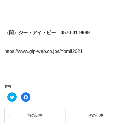
（問）ジー・アイ・ピー 0570-01-9999
https://www.gip-web.co.jp/t/Yomii2021
共有:
ク
Facebook
リ
で
ッ
共
ク
有
し
す
て
る
前の記事
次の記事
Twitter
に
で
は
共
ク
有
リ