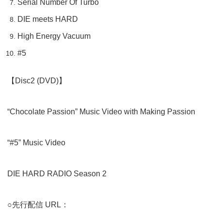
Serial Number Of Turbo
DIE meets HARD
High Energy Vacuum
#5
【Disc2 (DVD)】
“Chocolate Passion” Music Video with Making Passion
“#5” Music Video
DIE HARD RADIO Season 2
○
先行配信 URL：