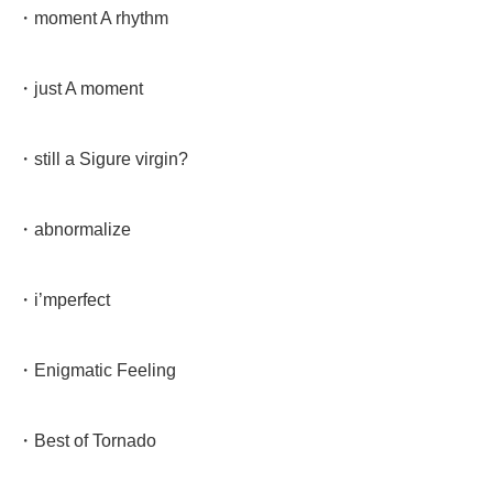
・moment A rhythm
・just A moment
・still a Sigure virgin?
・abnormalize
・i’mperfect
・Enigmatic Feeling
・Best of Tornado