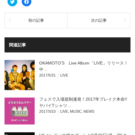
ク
Facebook
リ
で
ッ
共
ク
有
し
す
て
る
前の記事
次の記事
Twitter
に
で
は
共
ク
有
リ
(新
ッ
し
ク
い
し
関連記事
ウ
て
ィ
く
ン
だ
ド
さ
ウ
い
OKAMOTO’S Live Album「LIVE」リリース！
で
(新
開
し
中…
き
い
2017/5/31
LIVE
ま
ウ
す)
ィ
ン
ド
ウ
で
開
フェスで入場規制連発！2017年ブレイク本命!!
き
ま
ヤバイTシャツ…
す)
2017/3/10
LIVE
,
MUSIC
,
NEWS