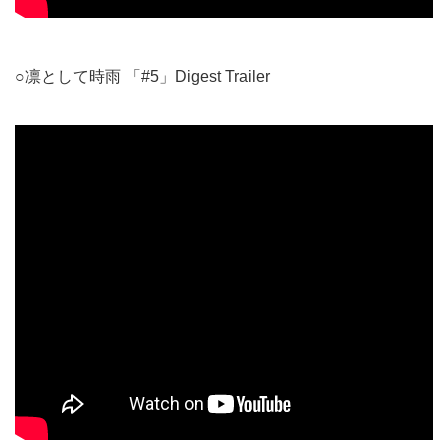
○凛として時雨 「#5」Digest Trailer