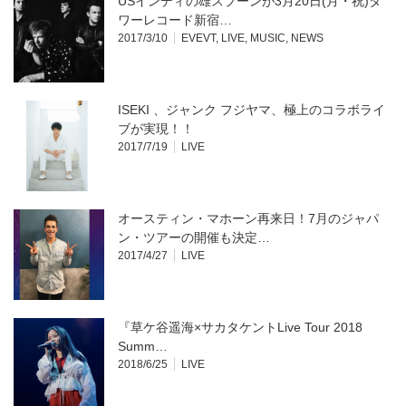
USインディの雄スプーンが3月20日(月・祝)タ
ワーレコード新宿…
2017/3/10
EVEVT
,
LIVE
,
MUSIC
,
NEWS
ISEKI 、ジャンク フジヤマ、極上のコラボライ
ブが実現！！
2017/7/19
LIVE
オースティン・マホーン再来日！7月のジャパ
ン・ツアーの開催も決定…
2017/4/27
LIVE
『草ケ谷遥海×サカタケントLive Tour 2018
Summ…
2018/6/25
LIVE