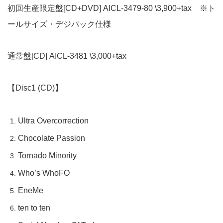
初回生産限定盤[CD+DVD] AICL-3479-80 \3,900+tax ※ト
ールサイズ・デジパック仕様
通常盤[CD] AICL-3481 \3,000+tax
【Disc1 (CD)】
Ultra Overcorrection
Chocolate Passion
Tornado Minority
Who’s WhoFO
EneMe
ten to ten