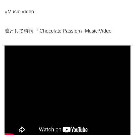
○Music Video
凛として時雨 『Chocolate Passion』Music Video