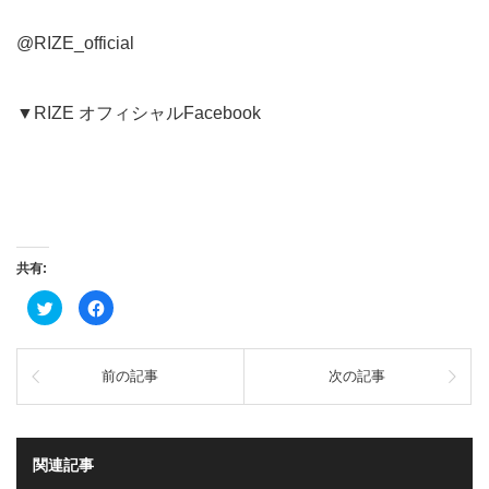
@RIZE_official
▼
RIZE オフィシャルFacebook
共有:
ク
Facebook
リ
で
ッ
共
ク
有
し
す
て
る
前の記事
次の記事
Twitter
に
で
は
共
ク
有
リ
(新
ッ
し
ク
い
し
関連記事
ウ
て
ィ
く