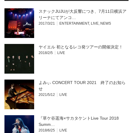
ン
だ
ド
さ
ウ
い
スナックJUJUが大反響につき、7月11日横浜ア
で
(新
開
し
リーナにてアンコ…
き
い
2017/3/21
ENTERTAINMENT
,
LIVE
,
NEWS
ま
ウ
す)
ィ
ン
ド
ウ
で
開
ヤイエル 初となるレコ発ツアーの開催決定！
き
ま
2018/2/5
LIVE
す)
よみぃ CONCERT TOUR 2021 終了のお知ら
せ
2021/5/12
LIVE
『草ケ谷遥海×サカタケントLive Tour 2018
Summ…
2018/6/25
LIVE