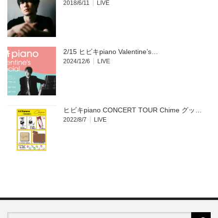
2018/6/11
LIVE
2/15 ヒビキpiano Valentine’s…
2024/12/6
LIVE
ヒビキpiano CONCERT TOUR Chime グッ…
2022/8/7
LIVE