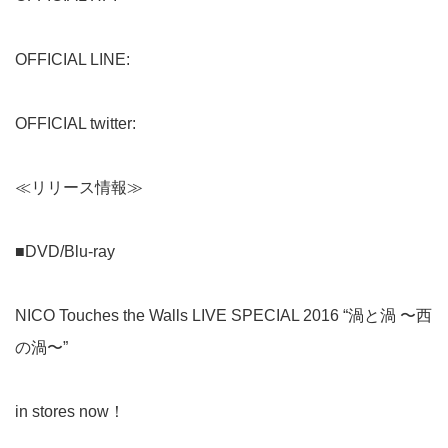
OFFICIAL LINE
:
OFFICIAL twitter
:
≪リリース情報≫
■DVD/Blu-ray
NICO Touches the Walls LIVE SPECIAL 2016 “渦と渦 〜西
の渦〜”
in stores now！