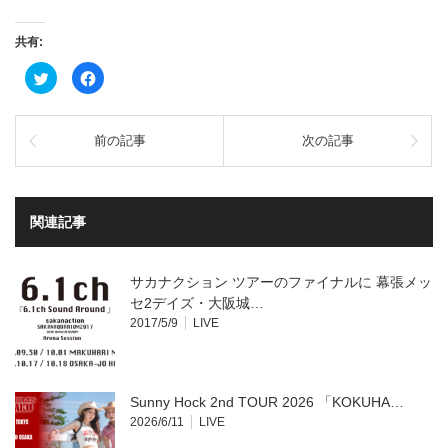
共有:
ク
Facebook
リ
で
ッ
共
ク
有
し
す
て
る
前の記事
次の記事
Twitter
に
で
は
共
ク
有
リ
(新
ッ
し
ク
い
し
関連記事
ウ
て
ィ
く
ン
だ
ド
さ
ウ
い
サカナクション ツアーのファイナルに 幕張メッ
で
(新
開
し
セ2デイズ・大阪城…
き
い
2017/5/9
LIVE
ま
ウ
す)
ィ
ン
ド
ウ
で
開
Sunny Hock 2nd TOUR 2026 「KOKUHA…
き
ま
2026/6/11
LIVE
す)