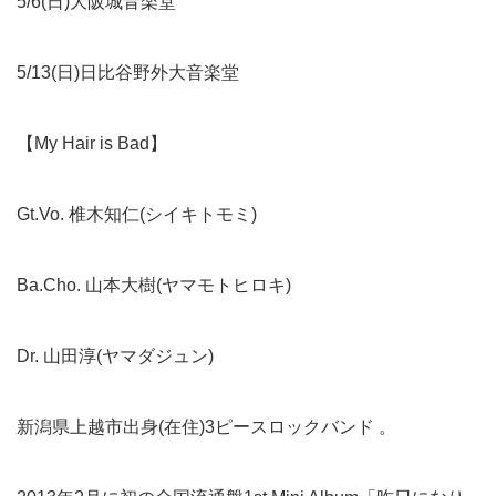
5/6(日)大阪城音楽堂
5/13(日)日比谷野外大音楽堂
【My Hair is Bad】
Gt.Vo. 椎木知仁(シイキトモミ)
Ba.Cho. 山本大樹(ヤマモトヒロキ)
Dr. 山田淳(ヤマダジュン)
新潟県上越市出身(在住)3ピースロックバンド 。