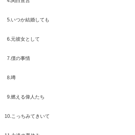
4.関白宣言
5.いつか結婚しても
6.元彼女として
7.僕の事情
8.噂
9.燃える偉人たち
10.こっちみてきいて