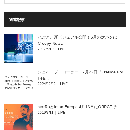
で
は
共
ク
有
リ
(新
ッ
し
ク
い
し
関連記事
ウ
て
ィ
く
ン
だ
ド
さ
ウ
い
ねごと、新ビジュアル公開！6月の対バンは、
で
(新
開
し
Creepy Nuts…
き
い
2017/5/19
LIVE
ま
ウ
す)
ィ
ン
ド
ウ
で
開
ジェイコブ・コーラー 2月22日『Prelude For
き
ま
Pea…
す)
2024/12/13
LIVE
starRoとIman Europe 4月13日にORPCTで…
2019/3/11
LIVE