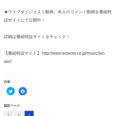
★ライブダイジェスト動画、本人のコメント動画を番組特
設サイトにて公開中！
詳細は番組特設サイトをチェック！
【番組特設サイト】
http://www.wowow.co.jp/music/leo-
ieiri/
共有:
ク
Facebook
リ
で
ッ
共
ク
有
し
す
て
る
固定ページ:
Twitter
に
で
は
共
ク
1
2
3