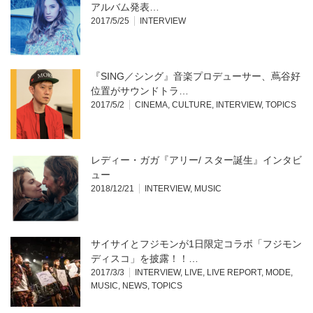
アルバム発表…
2017/5/25
INTERVIEW
『SING／シング』音楽プロデューサー、蔦谷好
位置がサウンドトラ…
2017/5/2
CINEMA
,
CULTURE
,
INTERVIEW
,
TOPICS
レディー・ガガ『アリー/ スター誕生』インタビ
ュー
2018/12/21
INTERVIEW
,
MUSIC
サイサイとフジモンが1日限定コラボ「フジモン
ディスコ」を披露！！…
2017/3/3
INTERVIEW
,
LIVE
,
LIVE REPORT
,
MODE
,
MUSIC
,
NEWS
,
TOPICS