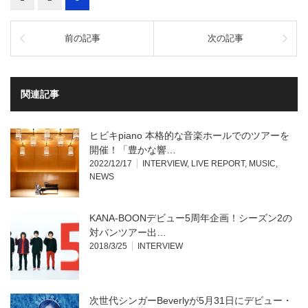
有
リ
(新
ッ
し
ク
い
し
ウ
前の記事
て
次の記事
ィ
く
ン
だ
ド
さ
ウ
い
で
(新
開
し
関連記事
き
い
ま
ウ
す)
ィ
ン
ド
ヒビキpiano 本格的な音楽ホールでのツアーを
ウ
で
開催！「豊かな響…
開
き
2022/12/17
INTERVIEW
,
LIVE REPORT
,
MUSIC
,
ま
NEWS
す)
KANA-BOONデビュー5周年企画！シーズン2の
対バンツアー出…
2018/3/25
INTERVIEW
次世代シンガーBeverlyが5月31日にデビュー・