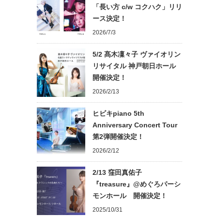
「長い方 c/w コクハク」リリ
ース決定！
2026/7/3
5/2 髙木凜々子 ヴァイオリン
リサイタル 神戸朝日ホール
開催決定！
2026/2/13
ヒビキpiano 5th
Anniversary Concert Tour
第2弾開催決定！
2026/2/12
2/13 窪田真佑子
『treasure』@めぐろパーシ
モンホール 開催決定！
2025/10/31