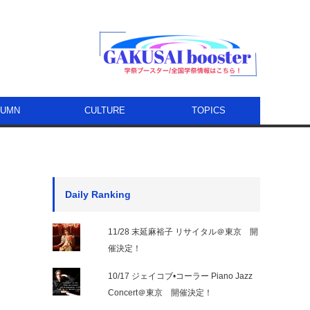
LUMN
CULTURE
TOPICS
Daily Ranking
11/28 末延麻裕子 リサイタル＠東京 開
催決定！
10/17 ジェイコブ•コーラー Piano Jazz
Concert＠東京 開催決定！