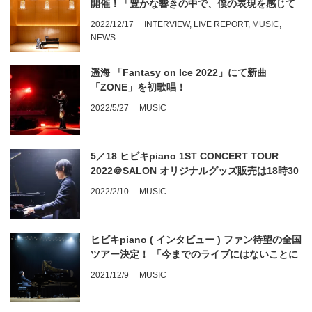
開催！「豊かな響きの中で、僕の表現を感じて
ほしい」（インタビュー）
2022/12/17
INTERVIEW
,
LIVE REPORT
,
MUSIC
,
NEWS
遥海 「Fantasy on Ice 2022」にて新曲
「ZONE」を初歌唱！
2022/5/27
MUSIC
5／18 ヒビキpiano 1ST CONCERT TOUR
2022＠SALON オリジナルグッズ販売は18時30
分〜
2022/2/10
MUSIC
ヒビキpiano ( インタビュー ) ファン待望の全国
ツアー決定！ 「今までのライブにはないことに
挑戦していきたい」
2021/12/9
MUSIC