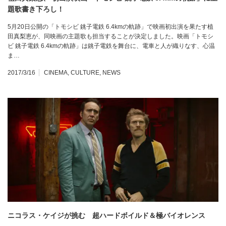
題歌書き下ろし！
5月20日公開の「トモシビ 銚子電鉄 6.4kmの軌跡」で映画初出演を果たす植
田真梨恵が、同映画の主題歌も担当することが決定しました。映画「トモシ
ビ 銚子電鉄 6.4kmの軌跡」は銚子電鉄を舞台に、電車と人が織りなす、心温
ま…
2017/3/16
CINEMA
,
CULTURE
,
NEWS
ニコラス・ケイジが挑む 超ハードボイルド＆極バイオレンス