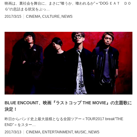
映画は、裏社会を舞台に、まさに“喰うか、喰われるか”＝“DOG ＥＡＴ ＤＯ
Ｇ“の息詰まる状況をぶっ…
2017/3/15
CINEMA
,
CULTURE
,
NEWS
BLUE ENCOUNT、映画『ラストコップ THE MOVIE』の主題歌に
決定！
昨日からバンド史上最大規模となる全国ツアー＜TOUR2017 break”THE
END”＞をスター…
2017/3/13
CINEMA
,
ENTERTAINMENT
,
MUSIC
,
NEWS