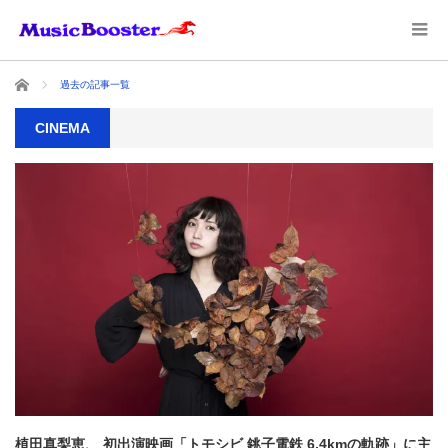
ホーム
過去の記事一覧
CINEMA
植田真梨恵、 初出演映画「トモシビ 銚子電鉄 6.4kmの軌跡」に主