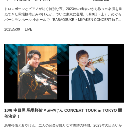
トロンボーンとピアノが紡ぐ特別な夜。2023年の出会いから数々の名演を重
ねてきた馬場桜佑とみやけんが、ついに東京に登場。8月9日（土）、めぐろ
パーシモンホール 小ホールで『BABAOSUKE × MIYAKEN CONCERT in T…
2025/5/30
LIVE
10/6 中目黒 馬場桜佑 × みやけん CONCERT TOUR in TOKYO 開
催決定！
馬場桜佑とみやけん、二人の音楽が織りなす奇跡の時間。2023年の出会いか