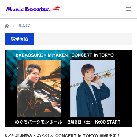
ホーム
馬場桜佑
馬場桜佑
8／9 馬場桜佑 × みやけん CONCERT in TOKYO 開催決定！