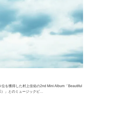
た村上佳佑の2nd Mini Album「Beautiful
iCE）」とのミュージックビ…