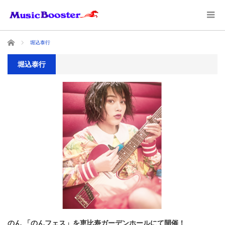
ホーム
堀込泰行
堀込泰行
のん 「のんフェス」を恵比寿ガーデンホールにて開催！