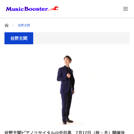
ホーム
佐野主聞
佐野主聞
佐野主聞ピアノリサイタル@中目黒 7月17日（祝・月）開催決