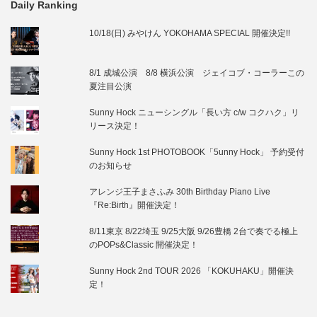
Daily Ranking
10/18(日) みやけん YOKOHAMA SPECIAL 開催決定!!
8/1 成城公演 8/8 横浜公演 ジェイコブ・コーラーこの
夏注目公演
Sunny Hock ニューシングル「長い方 c/w コクハク」リ
リース決定！
Sunny Hock 1st PHOTOBOOK「5unny Hock」 予約受付
のお知らせ
アレンジ王子まさふみ 30th Birthday Piano Live
『Re:Birth』開催決定！
8/11東京 8/22埼玉 9/25大阪 9/26豊橋 2台で奏でる極上
のPOPs&Classic 開催決定！
Sunny Hock 2nd TOUR 2026 「KOKUHAKU」開催決
定！