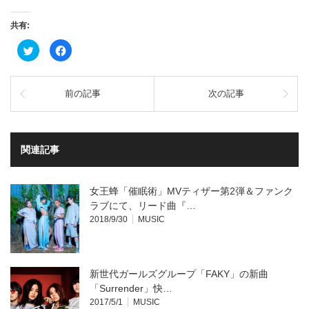
共有:
ク
Facebook
リ
で
ッ
共
ク
有
し
す
て
る
前の記事
次の記事
Twitter
に
で
は
共
ク
有
リ
(新
ッ
し
ク
い
し
関連記事
ウ
て
ィ
く
ン
だ
ド
さ
ウ
い
女王蜂「催眠術」MVティザー第2弾＆ファンク
で
(新
開
し
ラブにて、リード曲『…
き
い
2018/9/30
MUSIC
ま
ウ
す)
ィ
ン
ド
ウ
で
開
新世代ガールズグループ「FAKY」の新曲
き
ま
「Surrender」快…
す)
2017/5/1
MUSIC