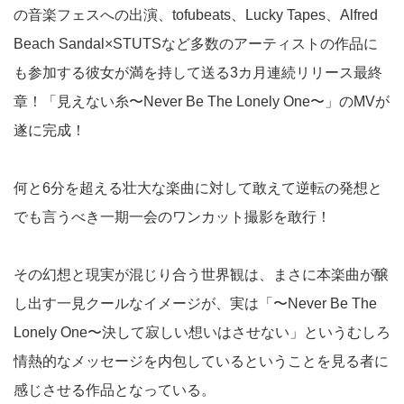
の音楽フェスへの出演、tofubeats、Lucky Tapes、Alfred
Beach Sandal×STUTSなど多数のアーティストの作品に
も参加する彼女が満を持して送る3カ月連続リリース最終
章！「見えない糸〜Never Be The Lonely One〜」のMVが
遂に完成！
何と6分を超える壮大な楽曲に対して敢えて逆転の発想と
でも言うべき一期一会のワンカット撮影を敢行！
その幻想と現実が混じり合う世界観は、まさに本楽曲が醸
し出す一見クールなイメージが、実は「〜Never Be The
Lonely One〜決して寂しい想いはさせない」というむしろ
情熱的なメッセージを内包しているということを見る者に
感じさせる作品となっている。