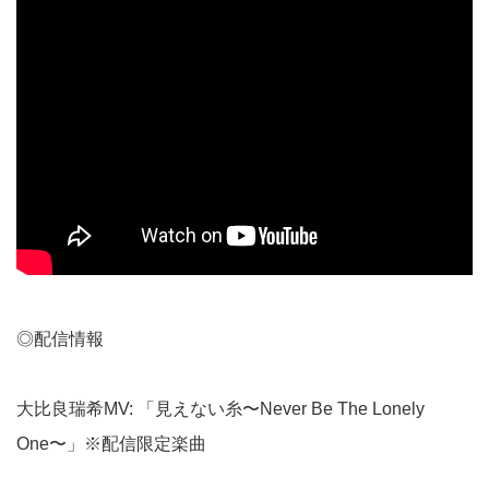
◎配信情報
大比良瑞希MV: 「見えない糸〜Never Be The Lonely
One〜」※配信限定楽曲