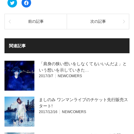
ク
Facebook
リ
で
ッ
共
ク
有
し
す
て
る
前の記事
次の記事
Twitter
に
で
は
共
ク
有
リ
(新
ッ
し
ク
い
し
関連記事
ウ
て
ィ
く
ン
だ
ド
さ
ウ
い
「肩身の狭い想いをしなくてもいいんだよ」と
で
(新
開
し
いう想いを示していきた…
き
い
2017/3/7
NEWCOMERS
ま
ウ
す)
ィ
ン
ド
ウ
で
開
ましのみ ワンマンライブのチケット先行販売ス
き
ま
タート!
す)
2017/12/16
NEWCOMERS