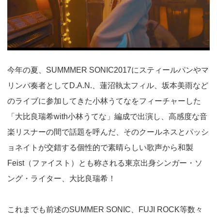
今年の夏、SUMMMER SONIC2017にスティールパンやマ
リンバ奏者として
D.A.N.
、蓮沼執太フィル、坂本美雨など
のライブに参加してきた小林うてなをフィーチャーした
「大比良瑞希with小林うてな」編成で出演し、高感度な音
楽リスナーの間で話題を呼んだ、そのクールネスとパッシ
ョネイトが交錯する個性的で素晴らしい歌声から和製
Feist（ファイスト）とも称される東京出身シンガー・ソ
ング・ライター、大比良瑞希！
これまでも前述のSUMMER SONIC、FUJI ROCK等数々