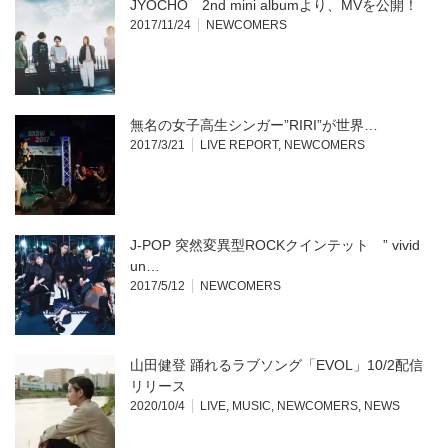
JYOCHO 2nd mini albumより、MVを公開！
2017/11/24
NEWCOMERS
無名の女子高生シンガー”RIRI”が世界…
2017/3/21
LIVE REPORT
,
NEWCOMERS
J-POP 突然変異型ROCKクインテット ” vivid
un…
2017/5/12
NEWCOMERS
山田健登 踊れるラブソング「EVOL」10/2配信
リリース
2020/10/4
LIVE
,
MUSIC
,
NEWCOMERS
,
NEWS