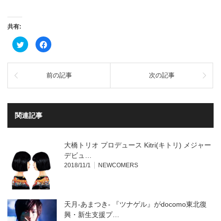
共有:
ク
Facebook
リ
で
ッ
共
ク
有
し
す
て
る
前の記事
次の記事
Twitter
に
で
は
共
ク
有
リ
(新
ッ
し
ク
い
し
関連記事
ウ
て
ィ
く
ン
だ
ド
さ
ウ
い
大橋トリオ プロデュース Kitri(キトリ) メジャー
で
(新
開
し
デビュ…
き
い
2018/11/1
NEWCOMERS
ま
ウ
す)
ィ
ン
ド
ウ
で
開
天月-あまつき- 『ツナゲル』がdocomo東北復
き
ま
興・新生支援プ…
す)