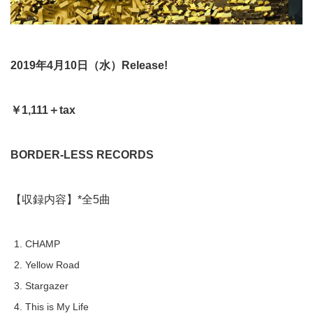
2019
年
4
月
10
日（水）
Release!
￥
1,111
＋
tax
BORDER-LESS RECORDS
【収録内容】*全5曲
CHAMP
Yellow Road
Stargazer
This is My Life