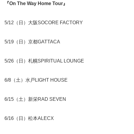
『
On The Way Home Tour
』
5/12（日）大阪SOCORE FACTORY
5/19（日）京都GATTACA
5/26（日）札幌SPIRITUAL LOUNGE
6/8（土）水戸LIGHT HOUSE
6/15（土）新栄RAD SEVEN
6/16（日）松本ALECX