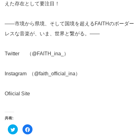
えた存在として要注目！
――市境から県境、そして国境を超えるFAITHのボーダー
レスな音楽が、いま、世界と繋がる。――
Twitter
（@FAITH_ina_）
Instagram
（@faith_official_ina）
Ofiicial Site
共有:
ク
Facebook
リ
で
ッ
共
ク
有