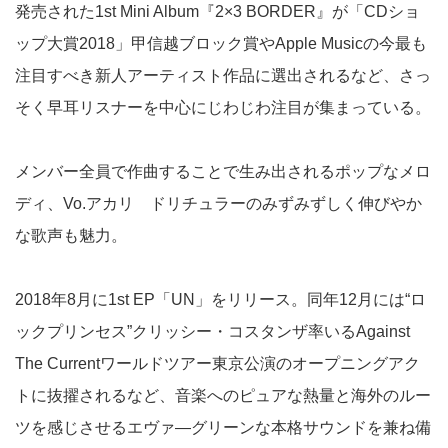
発売された1st Mini Album『2×3 BORDER』が「CDショ
ップ大賞2018」甲信越ブロック賞やApple Musicの今最も
注目すべき新人アーティスト作品に選出されるなど、さっ
そく早耳リスナーを中心にじわじわ注目が集まっている。
メンバー全員で作曲することで生み出されるポップなメロ
ディ、Vo.アカリ ドリチュラーのみずみずしく伸びやか
な歌声も魅力。
2018年8月に1st EP「UN」をリリース。同年12月には“ロ
ックプリンセス”クリッシー・コスタンザ率いるAgainst
The Currentワールドツアー東京公演のオープニングアク
トに抜擢されるなど、音楽へのピュアな熱量と海外のルー
ツを感じさせるエヴァ―グリーンな本格サウンドを兼ね備