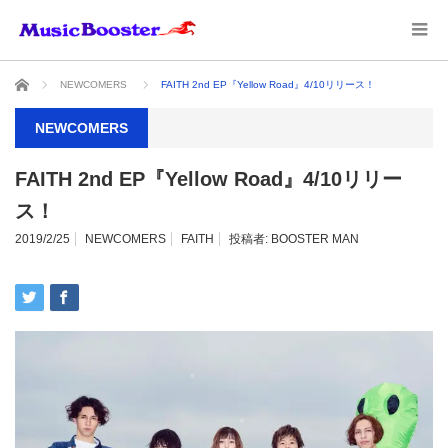
ホーム
NEWCOMERS
FAITH 2nd EP『Yellow Road』4/10リリース！
NEWCOMERS
FAITH 2nd EP『Yellow Road』4/10リリー
ス！
2019/2/25
NEWCOMERS
FAITH
投稿者:
BOOSTER MAN