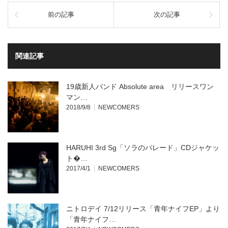
し
す
て
る
前の記事
次の記事
Twitter
に
で
は
共
ク
有
リ
(新
ッ
し
ク
い
し
関連記事
ウ
て
ィ
く
ン
だ
ド
さ
ウ
い
19歳新人バンド Absolute area リリースワン
で
(新
開
し
マン…
き
い
2018/9/8
NEWCOMERS
ま
ウ
す)
ィ
ン
ド
ウ
で
開
HARUHI 3rd Sg「ソラのパレード」CDジャケッ
き
ま
ト�…
す)
2017/4/1
NEWCOMERS
ニトロデイ 7/12リリース「青年ナイフEP」より
「青年ナイフ…