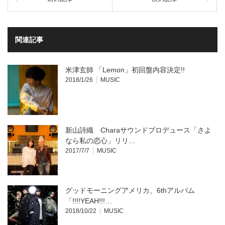
Twitter
に
で
は
共
ク
有
リ
(新
ッ
し
ク
い
し
関連記事
ウ
て
ィ
く
ン
だ
ド
さ
ウ
い
米津玄師 「Lemon」初回盤内容決定!!
で
(新
開
し
2018/1/26
MUSIC
き
い
ま
ウ
す)
ィ
ン
ド
ウ
で
開
新山詩織 Charaサウンドプロデュース「さよ
き
ま
なら私の恋心」リリ…
す)
2017/7/7
MUSIC
グッドモーニングアメリカ、6thアルバム
「!!!!YEAH!!!…
2018/10/22
MUSIC