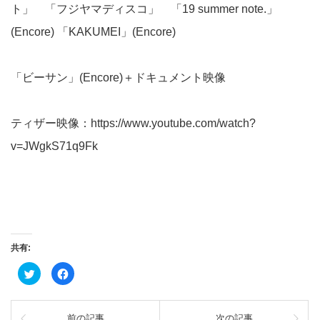
ト」 「フジヤマディスコ」 「19 summer note.」
(Encore) 「KAKUMEI」(Encore)
「ビーサン」(Encore)＋ドキュメント映像
ティザー映像：https://www.youtube.com/watch?
v=JWgkS71q9Fk
共有:
ク
Facebook
リ
で
ッ
共
ク
有
し
す
て
る
前の記事
次の記事