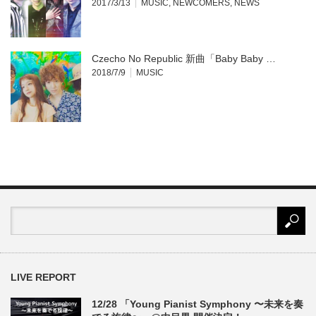
2017/3/13
MUSIC
,
NEWCOMERS
,
NEWS
Czecho No Republic 新曲「Baby Baby …
2018/7/9
MUSIC
LIVE REPORT
12/28 「Young Pianist Symphony 〜未来を奏